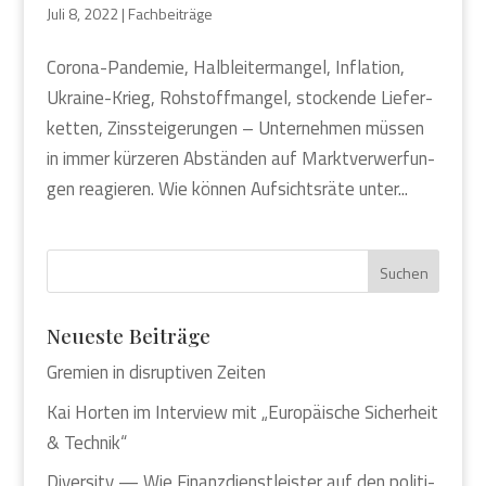
Juli 8, 2022
|
Fachbeiträge
Coro­na-Pan­de­mie, Halb­lei­ter­man­gel, Infla­ti­on,
Ukrai­ne-Krieg, Roh­stoff­man­gel, sto­cken­de Lie­fer­
ket­ten, Zins­stei­ge­run­gen – Unter­neh­men müs­sen
in immer kür­ze­ren Abstän­den auf Markt­ver­wer­fun­
gen reagie­ren. Wie kön­nen Auf­sichts­rä­te unter...
Neu­es­te Bei­trä­ge
Gre­mi­en in dis­rup­ti­ven Zei­ten
Kai Hor­ten im Inter­view mit „Euro­päi­sche Sicher­heit
& Tech­nik“
Diver­si­ty — Wie Finanz­dienst­leis­ter auf den poli­ti­