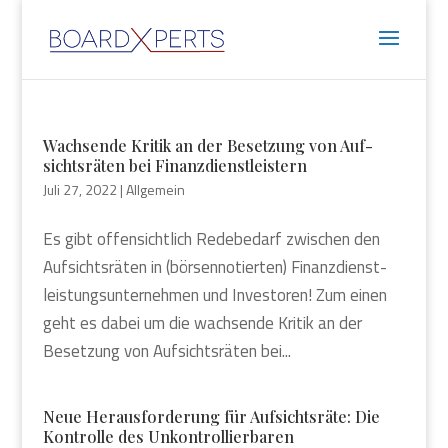
Wach­sen­de Kri­tik an der Beset­zung von Auf­
sichts­rä­ten bei Finanz­dienst­leis­tern
Juli 27, 2022
|
Allgemein
Es gibt offen­sicht­lich Rede­be­darf zwi­schen den
Auf­sichts­rä­ten in (bör­sen­no­tier­ten) Finanz­dienst­
leis­tungs­un­ter­neh­men und Inves­to­ren! Zum einen
geht es dabei um die wach­sen­de Kri­tik an der
Beset­zung von Auf­sichts­rä­ten bei...
Neue Her­aus­for­de­rung für Auf­sichts­rä­te: Die
Kon­trol­le des Unkon­trol­lier­ba­ren