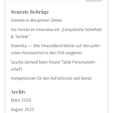
Neu­es­te Bei­trä­ge
Gre­mi­en in dis­rup­ti­ven Zei­ten
Kai Hor­ten im Inter­view mit „Euro­päi­sche Sicher­heit
& Tech­nik“
Diver­si­ty — Wie Finanz­dienst­leis­ter auf den poli­ti­
schen Kurs­wech­sel in den USA reagie­ren
Sascha Ger­land beim Round Table Per­so­nal­wirt­
schaft
Kom­pe­ten­zen für den Auf­sichts­rat und Bei­rat
Archiv
März 2026
August 2025