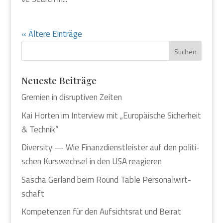
« Ältere Einträge
Neu­es­te Bei­trä­ge
Gre­mi­en in dis­rup­ti­ven Zei­ten
Kai Hor­ten im Inter­view mit „Euro­päi­sche Sicher­heit
& Tech­nik“
Diver­si­ty — Wie Finanz­dienst­leis­ter auf den poli­ti­
schen Kurs­wech­sel in den USA reagie­ren
Sascha Ger­land beim Round Table Per­so­nal­wirt­
schaft
Kom­pe­ten­zen für den Auf­sichts­rat und Bei­rat