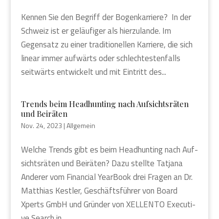
Ken­nen Sie den Begriff der Bogen­kar­rie­re? In der
Schweiz ist er geläu­fi­ger als hier­zu­lan­de. Im
Gegen­satz zu einer tra­di­tio­nel­len Kar­rie­re, die sich
line­ar immer auf­wärts oder schlech­tes­ten­falls
seit­wärts ent­wi­ckelt und mit Ein­tritt des...
Trends beim Head­hun­ting nach Auf­sichts­rä­ten
und Bei­rä­ten
Nov. 24, 2023
|
Allgemein
Wel­che Trends gibt es beim Head­hun­ting nach Auf­
sichts­rä­ten und Bei­rä­ten? Dazu stell­te Tat­ja­na
Ande­rer vom Finan­cial Year­Book drei Fra­gen an Dr.
Mat­thi­as Kest­ler, Geschäfts­füh­rer von Board
Xperts GmbH und Grün­der von XELLENTO Exe­cu­ti­
ve Search in...