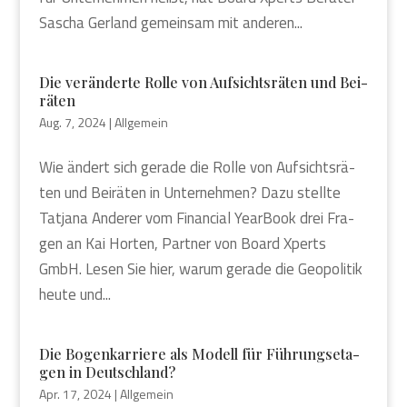
Sascha Ger­land gemein­sam mit ande­ren...
Die ver­än­der­te Rol­le von Auf­sichts­rä­ten und Bei­
rä­ten
Aug. 7, 2024
|
Allgemein
Wie ändert sich gera­de die Rol­le von Auf­sichts­rä­
ten und Bei­rä­ten in Unter­neh­men? Dazu stell­te
Tat­ja­na Ande­rer vom Finan­cial Year­Book drei Fra­
gen an Kai Hor­ten, Part­ner von Board Xperts
GmbH. Lesen Sie hier, war­um gera­de die Geo­po­li­tik
heu­te und...
Die Bogen­kar­rie­re als Modell für Füh­rungs­eta­
gen in Deutsch­land?
Apr. 17, 2024
|
Allgemein