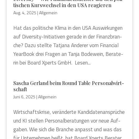
ti­schen Kurs­wech­sel in den USA reagie­ren
Aug. 4, 2025
|
Allgemein
Hat das poli­ti­sche Kli­ma in den USA Aus­wir­kun­gen
auf Diver­si­ty-Initia­ti­ven gera­de in der Finanz­bran­
che? Dazu stell­te Tat­ja­na Ande­rer vom Finan­cial
Year­Book drei Fra­gen an Tan­ja Bode­wein, Bera­te­
rin bei Board Xperts GmbH. Lesen...
Sascha Ger­land beim Round Table Per­so­nal­wirt­
schaft
Juni 6, 2025
|
Allgemein
Wirt­schafts­kri­se, ver­än­der­te Kan­di­da­ten­an­sprü­che
und KI stel­len Per­so­nal­be­ra­tun­gen vor neue Auf­
ga­ben. Wie sich die Bran­che anpasst und was das
für Unter­neh­men heißt, hat Board Xperts Bera­ter