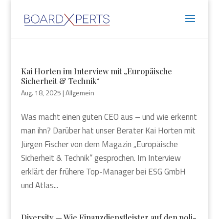
Kai Hor­ten im Inter­view mit „Euro­päi­sche
Sicher­heit & Tech­nik“
Aug. 18, 2025
|
Allgemein
Was macht einen guten CEO aus – und wie erkennt
man ihn? Dar­über hat unser Bera­ter Kai Hor­ten mit
Jür­gen Fischer von dem Maga­zin „Euro­päi­sche
Sicher­heit & Tech­nik“ gespro­chen. Im Inter­view
erklärt der frü­he­re Top-Mana­ger bei ESG GmbH
und Atlas...
Diver­si­ty — Wie Finanz­dienst­leis­ter auf den poli­