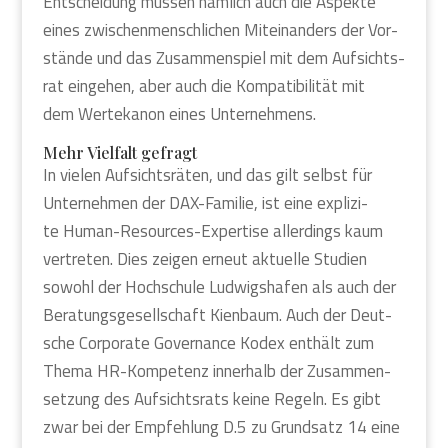
Ent­schei­dung müs­sen näm­lich auch die Aspek­te
eines zwi­schen­mensch­li­chen Mit­ein­an­ders der Vor­
stän­de und das Zusam­men­spiel mit dem Auf­sichts­
rat ein­ge­hen, aber auch die Kom­pa­ti­bi­li­tät mit
dem Wer­te­ka­non eines Unter­neh­mens.
Mehr Viel­falt gefragt
In vie­len Auf­sichts­rä­ten, und das gilt selbst für
Unter­neh­men der DAX-Fami­lie, ist eine expli­zi­
te Human-Resour­ces-Exper­ti­se aller­dings kaum
ver­tre­ten. Dies zei­gen erneut aktu­el­le Stu­di­en
sowohl der Hoch­schu­le Lud­wigs­ha­fen als auch der
Bera­tungs­ge­sell­schaft Kien­baum. Auch der Deut­
sche Cor­po­ra­te Gover­nan­ce Kodex ent­hält zum
The­ma HR-Kom­pe­tenz inner­halb der Zusam­men­
set­zung des Auf­sichts­rats kei­ne Regeln. Es gibt
zwar bei der Emp­feh­lung D.5 zu Grund­satz 14 eine