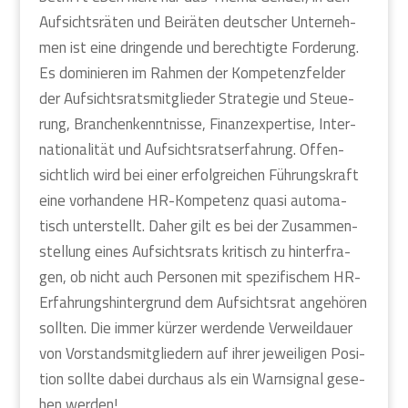
Auf­sichts­rä­ten und Bei­rä­ten deut­scher Unter­neh­
men ist eine drin­gen­de und berech­tig­te For­de­rung.
Es domi­nie­ren im Rah­men der Kom­pe­tenz­fel­der
der Auf­sichts­rats­mit­glie­der Stra­te­gie und Steue­
rung, Bran­chen­kennt­nis­se, Finanz­ex­per­ti­se, Inter­
na­tio­na­li­tät und Auf­sichts­rats­er­fah­rung. Offen­
sicht­lich wird bei einer erfolg­rei­chen Füh­rungs­kraft
eine vor­han­de­ne HR-Kom­pe­tenz qua­si auto­ma­
tisch unter­stellt. Daher gilt es bei der Zusam­men­
stel­lung eines Auf­sichts­rats kri­tisch zu hin­ter­fra­
gen, ob nicht auch Per­so­nen mit spe­zi­fi­schem HR-
Erfah­rungs­hin­ter­grund dem Auf­sichts­rat ange­hö­ren
soll­ten. Die immer kür­zer wer­den­de Ver­weil­dau­er
von Vor­stands­mit­glie­dern auf ihrer jewei­li­gen Posi­
ti­on soll­te dabei durch­aus als ein Warn­si­gnal gese­
hen wer­den!