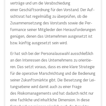
ver­trä­ge und um die Ver­ab­schie­dung
einer Geschäfts­ord­nung für den Vor­stand. Der Auf­
sichts­rat hat regel­mä­ßig zu über­prü­fen, ob die
Zusam­men­set­zung des Vor­stands sowie die Per­
for­mance sei­ner Mit­glie­der den Her­aus­for­de­run­gen
genü­gen, denen das Unter­neh­men aus­ge­setzt ist
bzw. künf­tig aus­ge­setzt sein wird.
Er hat sich bei der Per­so­nal­aus­wahl aus­schließ­lich
an den Inter­es­sen des Unter­neh­mens zu ori­en­tie­
ren. Das setzt vor­aus, dass es eine kla­re Stra­te­gie
für die ope­ra­ti­ve Marsch­rich­tung und die Bedie­nung
sei­ner Zukunfts­märk­te gibt. Die Beset­zung der Lei­
tungs­ebe­ne wird damit auch zu einer Fra­ge
des Risi­ko­ma­nage­ments und hat dadurch nicht nur
eine fach­li­che und inhalt­li­che Dimen­si­on. In die­se