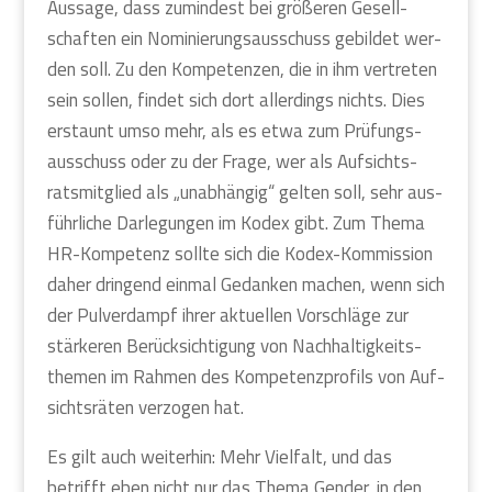
Aus­sa­ge, dass zumin­dest bei grö­ße­ren Gesell­
schaf­ten ein Nomi­nie­rungs­aus­schuss gebil­det wer­
den soll. Zu den Kom­pe­ten­zen, die in ihm ver­tre­ten
sein sol­len, fin­det sich dort aller­dings nichts. Dies
erstaunt umso mehr, als es etwa zum Prü­fungs­
aus­schuss oder zu der Fra­ge, wer als Auf­sichts­
rats­mit­glied als „unab­hän­gig“ gel­ten soll, sehr aus­
führ­li­che Dar­le­gun­gen im Kodex gibt. Zum The­ma
HR-Kom­pe­tenz soll­te sich die Kodex-Kom­mis­si­on
daher drin­gend ein­mal Gedan­ken machen, wenn sich
der Pul­ver­dampf ihrer aktu­el­len Vor­schlä­ge zur
stär­ke­ren Berück­sich­ti­gung von Nach­hal­tig­keits­
the­men im Rah­men des Kom­pe­tenz­pro­fils von Auf­
sichts­rä­ten ver­zo­gen hat.
Es gilt auch wei­ter­hin: Mehr Viel­falt, und das
betrifft eben nicht nur das The­ma Gen­der, in den