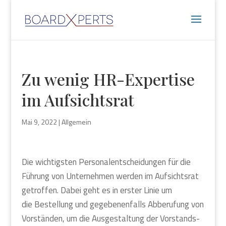
Zu wenig HR-Exper­ti­se
im Auf­sichts­rat
Mai 9, 2022
|
Allgemein
Die wich­tigs­ten Per­so­nal­ent­schei­dun­gen für die
Füh­rung von Unter­neh­men wer­den im Auf­sichts­rat
getrof­fen. Dabei geht es in ers­ter Linie um
die Bestel­lung und gege­be­nen­falls Abbe­ru­fung von
Vor­stän­den, um die Aus­ge­stal­tung der Vor­stands­