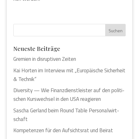
Neu­es­te Bei­trä­ge
Gre­mi­en in dis­rup­ti­ven Zei­ten
Kai Hor­ten im Inter­view mit „Euro­päi­sche Sicher­heit
& Tech­nik“
Diver­si­ty — Wie Finanz­dienst­leis­ter auf den poli­ti­
schen Kurs­wech­sel in den USA reagie­ren
Sascha Ger­land beim Round Table Per­so­nal­wirt­
schaft
Kom­pe­ten­zen für den Auf­sichts­rat und Bei­rat