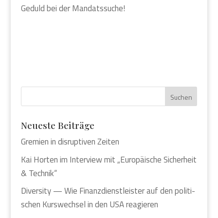
Geduld bei der Man­dats­su­che!
Neu­es­te Bei­trä­ge
Gre­mi­en in dis­rup­ti­ven Zei­ten
Kai Hor­ten im Inter­view mit „Euro­päi­sche Sicher­heit
& Tech­nik“
Diver­si­ty — Wie Finanz­dienst­leis­ter auf den poli­ti­
schen Kurs­wech­sel in den USA reagie­ren