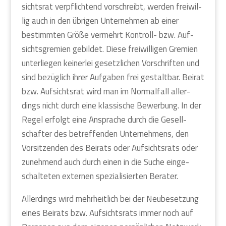
sichts­rat ver­pflich­tend vor­schreibt, wer­den frei­wil­
lig auch in den übri­gen Unter­neh­men ab einer
bestimm­ten Grö­ße ver­mehrt Kon­troll- bzw. Auf­
sichts­gre­mi­en gebil­det. Die­se frei­wil­li­gen Gre­mi­en
unter­lie­gen kei­ner­lei gesetz­li­chen Vor­schrif­ten und
sind bezüg­lich ihrer Auf­ga­ben frei gestalt­bar. Bei­rat
bzw. Auf­sichts­rat wird man im Nor­mal­fall aller­
dings nicht durch eine klas­si­sche Bewer­bung. In der
Regel erfolgt eine Anspra­che durch die Gesell­
schaf­ter des betref­fen­den Unter­neh­mens, den
Vor­sit­zen­den des Bei­rats oder Auf­sichts­rats oder
zuneh­mend auch durch einen in die Suche ein­ge­
schal­te­ten exter­nen spe­zia­li­sier­ten Bera­ter.
Aller­dings wird mehr­heit­lich bei der Neu­be­set­zung
eines Bei­rats bzw. Auf­sichts­rats immer noch auf