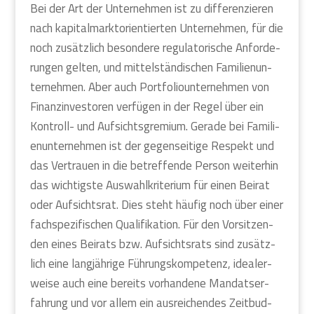
Bei der Art der Unter­neh­men ist zu dif­fe­ren­zie­ren
nach kapi­tal­markt­ori­en­tier­ten Unter­neh­men, für die
noch zusätz­lich beson­de­re regu­la­to­ri­sche Anfor­de­
run­gen gel­ten, und mit­tel­stän­di­schen Fami­li­en­un­
ter­neh­men. Aber auch Port­fo­lio­un­ter­neh­men von
Finanz­in­ves­to­ren ver­fü­gen in der Regel über ein
Kon­troll- und Auf­sichts­gre­mi­um. Gera­de bei Fami­li­
en­un­ter­neh­men ist der gegen­sei­ti­ge Respekt und
das Ver­trau­en in die betref­fen­de Per­son wei­ter­hin
das wich­tigs­te Aus­wahl­kri­te­ri­um für einen Bei­rat
oder Auf­sichts­rat. Dies steht häu­fig noch über einer
fach­spe­zi­fi­schen Qua­li­fi­ka­ti­on. Für den Vor­sit­zen­
den eines Bei­rats bzw. Auf­sichts­rats sind zusätz­
lich eine lang­jäh­ri­ge Füh­rungs­kom­pe­tenz, idea­ler­
wei­se auch eine bereits vor­han­de­ne Man­dats­er­
fah­rung und vor allem ein aus­rei­chen­des Zeit­bud­