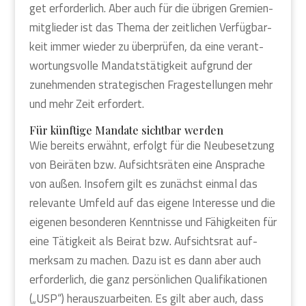
get erfor­der­lich. Aber auch für die übri­gen Gre­mi­en­
mit­glie­der ist das The­ma der zeit­li­chen Ver­füg­bar­
keit immer wie­der zu über­prü­fen, da eine ver­ant­
wor­tungs­vol­le Man­dats­tä­tig­keit auf­grund der
zuneh­men­den stra­te­gi­schen Fra­ge­stel­lun­gen mehr
und mehr Zeit erfor­dert.
Für künf­ti­ge Man­da­te sicht­bar wer­den
Wie bereits erwähnt, erfolgt für die Neu­be­set­zung
von Bei­rä­ten bzw. Auf­sichts­rä­ten eine Anspra­che
von außen. Inso­fern gilt es zunächst ein­mal das
rele­van­te Umfeld auf das eige­ne Inter­es­se und die
eige­nen beson­de­ren Kennt­nis­se und Fähig­kei­ten für
eine Tätig­keit als Bei­rat bzw. Auf­sichts­rat auf­
merk­sam zu machen. Dazu ist es dann aber auch
erfor­der­lich, die ganz per­sön­li­chen Qua­li­fi­ka­tio­nen
(„USP“) her­aus­zu­ar­bei­ten. Es gilt aber auch, dass