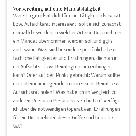
Vor­be­rei­tung auf eine Man­dats­tä­tig­keit
Wer sich grund­sätz­lich für eine Tätig­keit als Bei­rat
bzw. Auf­sichts­rat inter­es­siert, soll­te sich zunächst
ein­mal klar­wer­den, in wel­cher Art von Unter­neh­men
ein Man­dat über­nom­men wer­den soll und ggfs.
auch wann. Was sind beson­de­re per­sön­li­che bzw.
fach­li­che Fähig­kei­ten und Erfah­run­gen, die man in
ein Auf­sichts- bzw. Bei­rats­gre­mi­um ein­brin­gen
kann? Oder auf den Punkt gebracht: War­um soll­te
ein Unter­neh­mer gera­de mich in sei­nen Bei­rat bzw.
Auf­sichts­rat holen? Was habe ich im Ver­gleich zu
ande­ren Per­so­nen Beson­de­res zu bie­ten? Ver­fü­ge
ich über die not­wen­di­gen (ope­ra­ti­ven) Erfah­run­gen
für ein Unter­neh­men die­ser Grö­ße und Kom­ple­xi­
tät?