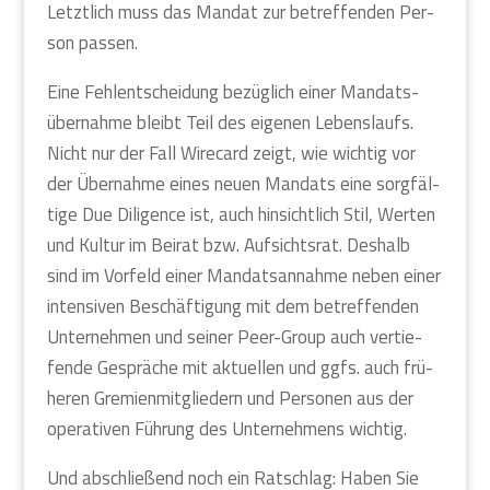
Letzt­lich muss das Man­dat zur betref­fen­den Per­
son pas­sen.
Eine Fehl­ent­schei­dung bezüg­lich einer Man­dats­
über­nah­me bleibt Teil des eige­nen Lebens­laufs.
Nicht nur der Fall Wire­card zeigt, wie wich­tig vor
der Über­nah­me eines neu­en Man­dats eine sorg­fäl­
ti­ge Due Dili­gence ist, auch hin­sicht­lich Stil, Wer­ten
und Kul­tur im Bei­rat bzw. Auf­sichts­rat. Des­halb
sind im Vor­feld einer Man­dats­an­nah­me neben einer
inten­si­ven Beschäf­ti­gung mit dem betref­fen­den
Unter­neh­men und sei­ner Peer-Group auch ver­tie­
fen­de Gesprä­che mit aktu­el­len und ggfs. auch frü­
he­ren Gre­mi­en­mit­glie­dern und Per­so­nen aus der
ope­ra­ti­ven Füh­rung des Unter­neh­mens wich­tig.
Und abschlie­ßend noch ein Rat­schlag: Haben Sie