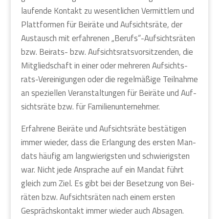
lau­fen­de Kon­takt zu wesent­li­chen Ver­mitt­lern und
Platt­for­men für Bei­rä­te und Auf­sichts­rä­te, der
Aus­tausch mit erfah­re­nen „Berufs“-Aufsichtsräten
bzw. Bei­rats- bzw. Auf­sichts­rats­vor­sit­zen­den, die
Mit­glied­schaft in einer oder meh­re­ren Auf­sichts­
rats-Ver­ei­ni­gun­gen oder die regel­mä­ßi­ge Teil­nah­me
an spe­zi­el­len Ver­an­stal­tun­gen für Bei­rä­te und Auf­
sichts­rä­te bzw. für Fami­li­en­un­ter­neh­mer.
Erfah­re­ne Bei­rä­te und Auf­sichts­rä­te bestä­ti­gen
immer wie­der, dass die Erlan­gung des ers­ten Man­
dats häu­fig am lang­wie­rigs­ten und schwie­rigs­ten
war. Nicht jede Anspra­che auf ein Man­dat führt
gleich zum Ziel. Es gibt bei der Beset­zung von Bei­
rä­ten bzw. Auf­sichts­rä­ten nach einem ers­ten
Gesprächs­kon­takt immer wie­der auch Absa­gen.