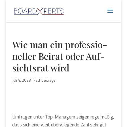
Wie man ein pro­fes­sio­
nel­ler Bei­rat oder Auf­
sichts­rat wird
Juli 4, 2023
|
Fachbeiträge
Umfra­gen unter Top-Mana­gern zei­gen regel­mä­ßig,
dass sich eine weit über­wie­gen­de Zahl sehr gut