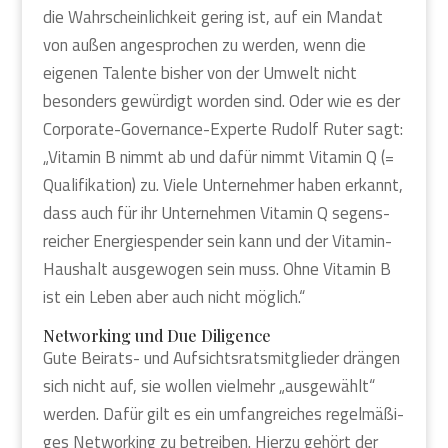
die Wahr­schein­lich­keit gering ist, auf ein Man­dat
von außen ange­spro­chen zu wer­den, wenn die
eige­nen Talen­te bis­her von der Umwelt nicht
beson­ders gewür­digt wor­den sind. Oder wie es der
Cor­po­ra­te-Gover­nan­ce-Exper­te Rudolf Ruter sagt:
„Vit­amin B nimmt ab und dafür nimmt Vit­amin Q (=
Qua­li­fi­ka­ti­on) zu. Vie­le Unter­neh­mer haben erkannt,
dass auch für ihr Unter­neh­men Vit­amin Q segens­
rei­cher Ener­gie­spen­der sein kann und der Vit­amin-
Haus­halt aus­ge­wo­gen sein muss. Ohne Vit­amin B
ist ein Leben aber auch nicht mög­lich.“
Net­wor­king und Due Dili­gence
Gute Bei­rats- und Auf­sichts­rats­mit­glie­der drän­gen
sich nicht auf, sie wol­len viel­mehr „aus­ge­wählt“
wer­den. Dafür gilt es ein umfang­rei­ches regel­mä­ßi­
ges Net­wor­king zu betrei­ben. Hier­zu gehört der