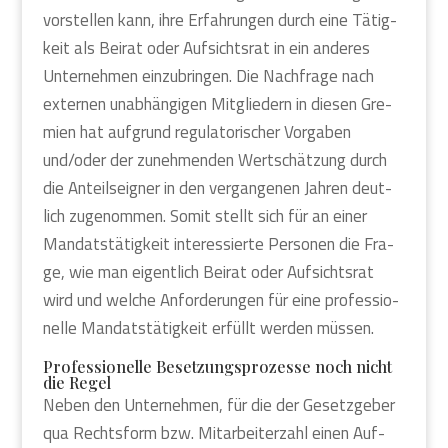
vor­stel­len kann, ihre Erfah­run­gen durch eine Tätig­
keit als Bei­rat oder Auf­sichts­rat in ein ande­res
Unter­neh­men ein­zu­brin­gen. Die Nach­fra­ge nach
exter­nen unab­hän­gi­gen Mit­glie­dern in die­sen Gre­
mi­en hat auf­grund regu­la­to­ri­scher Vor­ga­ben
und/oder der zuneh­men­den Wert­schät­zung durch
die Anteils­eig­ner in den ver­gan­ge­nen Jah­ren deut­
lich zuge­nom­men. Somit stellt sich für an einer
Man­dats­tä­tig­keit inter­es­sier­te Per­so­nen die Fra­
ge, wie man eigent­lich Bei­rat oder Auf­sichts­rat
wird und wel­che Anfor­de­run­gen für eine pro­fes­sio­
nel­le Man­dats­tä­tig­keit erfüllt wer­den müs­sen.
Pro­fes­sio­nel­le Beset­zungs­pro­zes­se noch nicht
die Regel
Neben den Unter­neh­men, für die der Gesetz­ge­ber
qua Rechts­form bzw. Mit­ar­bei­ter­zahl einen Auf­