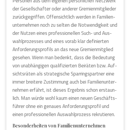
Per­so­nen aus dem eige­nen per­sön­li­chen Netz­werk
der Gesell­schaf­ter oder ande­rer Gre­mi­en­mit­glie­der
zurück­ge­grif­fen. Offen­sicht­lich wer­den in Fami­li­en­
un­ter­neh­men noch zu sel­ten die Not­wen­dig­keit und
der Nut­zen eines pro­fes­sio­nel­len Such- und Aus­
wahl­pro­zes­ses und eines vor­ab klar defi­nier­ten
Anfor­de­rungs­pro­fils an das neue Gre­mi­en­mit­glied
gese­hen. Wenn man bedenkt, dass die Bedeu­tung
von unab­hän­gi­gen qua­li­fi­zier­ten Bei­rä­ten bzw. Auf­
sichts­rä­ten als stra­te­gi­sche Spar­rings­part­ner eine
immer brei­te­re Zustim­mung auch bei Fami­li­en­un­ter­
neh­men erfährt, ist die­ses Ergeb­nis schon erstaun­
lich. Man wür­de wohl kaum einen neu­en Geschäfts­
füh­rer ohne ein genau­es Anfor­de­rungs­pro­fil und
einen pro­fes­sio­nel­len Aus­wahl­pro­zess rekru­tie­ren.
Beson­der­hei­ten von Fami­li­en­un­ter­neh­men