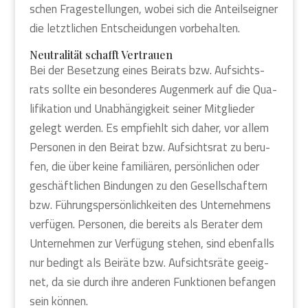
schen Fra­ge­stel­lun­gen, wobei sich die Anteils­eig­ner
die letzt­li­chen Ent­schei­dun­gen vor­be­hal­ten.
Neu­tra­li­tät schafft Ver­trau­en
Bei der Beset­zung eines Bei­rats bzw. Auf­sichts­
rats soll­te ein beson­de­res Augen­merk auf die Qua­
li­fi­ka­ti­on und Unab­hän­gig­keit sei­ner Mit­glie­der
gelegt wer­den. Es emp­fiehlt sich daher, vor allem
Per­so­nen in den Bei­rat bzw. Auf­sichts­rat zu beru­
fen, die über kei­ne fami­liä­ren, per­sön­li­chen oder
geschäft­li­chen Bin­dun­gen zu den Gesell­schaf­tern
bzw. Füh­rungs­per­sön­lich­kei­ten des Unter­neh­mens
ver­fü­gen. Per­so­nen, die bereits als Bera­ter dem
Unter­neh­men zur Ver­fü­gung ste­hen, sind eben­falls
nur bedingt als Bei­rä­te bzw. Auf­sichts­rä­te geeig­
net, da sie durch ihre ande­ren Funk­tio­nen befan­gen
sein kön­nen.