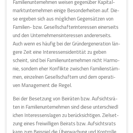
Fami­li­en­un­ter­neh­men wei­sen gegen­über Kapi­tal­
markt­un­ter­neh­men eini­ge Beson­der­hei­ten auf. Die­
se erge­ben sich aus mög­li­chen Gegen­sät­zen von
Fami­li­en- bzw. Gesell­schaf­ter­in­ter­es­sen einer­seits
und den Unter­neh­mens­in­ter­es­sen ande­rer­seits.
Auch wenn es häu­fig bei der Grün­der­ge­nera­ti­on län­
ge­re Zeit eine Inter­es­sens­iden­ti­tät zu geben
scheint, sind bei Fami­li­en­un­ter­neh­men nicht Har­mo­
nie, son­dern eher Kon­flik­te zwi­schen Fami­li­en­stäm­
men, ein­zel­nen Gesell­schaf­tern und dem ope­ra­ti­
ven Manage­ment die Regel.
Bei der Beset­zung von Bei­rä­ten bzw. Auf­sichts­rä­
ten in Fami­li­en­un­ter­neh­men sind die­se unter­schied­l
i­chen Inter­es­sens­la­gen zu berück­sich­ti­gen. Ziel­set­
zung eines frei­wil­li­gen Bei­rats bzw. Auf­sichts­rats
kann zum Bei­spiel die Über­wa­chung und Kon­trol­le