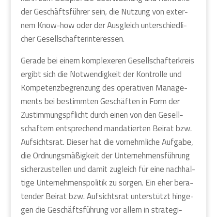
der Geschäfts­füh­rer sein, die Nut­zung von exter­
nem Know-how oder der Aus­gleich unter­schied­li­
cher Gesell­schaf­ter­in­ter­es­sen.
Gera­de bei einem kom­ple­xe­ren Gesell­schaf­ter­kreis
ergibt sich die Not­wen­dig­keit der Kon­trol­le und
Kom­pe­tenz­be­gren­zung des ope­ra­ti­ven Manage­
ments bei bestimm­ten Geschäf­ten in Form der
Zustim­mungs­pflicht durch einen von den Gesell­
schaf­tern ent­spre­chend man­da­tier­ten Bei­rat bzw.
Auf­sichts­rat. Die­ser hat die vor­nehm­li­che Auf­ga­be,
die Ord­nungs­mä­ßig­keit der Unter­neh­mens­füh­rung
sicher­zu­stel­len und damit zugleich für eine nach­hal­
ti­ge Unter­neh­mens­po­li­tik zu sor­gen. Ein eher bera­
ten­der Bei­rat bzw. Auf­sichts­rat unter­stützt hin­ge­
gen die Geschäfts­füh­rung vor allem in stra­te­gi­