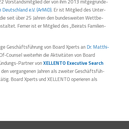
22 Vor­stands­mit­glied der von ihm 2013 mit­ge­grün­de­
 in Deutsch­land e.V. (ArMiD)
. Er ist Mit­glied des Unter­
, die seit über 25 Jah­ren den bun­des­wei­ten Wett­be­
tal­tet. Fer­ner ist er Mit­glied des „Bei­rats Fami­li­en­
i­ge Geschäfts­füh­rung von Board Xperts an
Dr. Mat­thi­
f-Coun­sel wei­ter­hin die Akti­vi­tä­ten von Board
Grün­dungs-Part­ner von
XELLENTO Exe­cu­ti­ve Search
 den ver­gan­ge­nen Jah­ren als zwei­ter Geschäfts­füh­
s tätig. Board Xperts und XELLENTO ope­rie­ren als