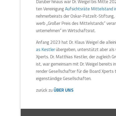
Dar­über hin­aus war Dr. Weigel bis Mit­te 20
ten Ver­ei­ni­gung
Auf­sichts­rä­te Mit­tel­stand
neh­mer­bei­rats der Oskar-Pat­z­elt-Stif­tung
werb „Gro­ßer Preis des Mit­tel­stands“ ver­an­s
un­ter­neh­men“ im Wirt­schafts­rat.
Anfang 2023 hat Dr. Klaus Weigel die allei­n
as Kest­ler
über­ge­ben, unter­stützt aber als O
Xperts. Dr. Mat­thi­as Kest­ler, der zugleich 
ist, war gemein­sam mit Dr. Weigel bereits in
ren­der Gesell­schaf­ter für die Board Xpert
eigen­stän­di­ge Gesell­schaf­ten.
zurück zu
ÜBER UNS