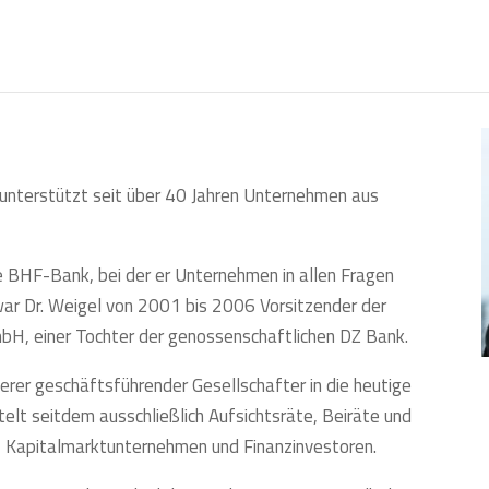
unter­stützt seit über 40 Jah­ren Unter­neh­men aus
ie BHF-Bank, bei der er Unter­neh­men in allen Fra­gen
, war Dr. Weigel von 2001 bis 2006 Vor­sit­zen­der der
bH, einer Toch­ter der genos­sen­schaft­li­chen DZ Bank.
er geschäfts­füh­ren­der Gesell­schaf­ter in die heu­ti­ge
t seit­dem aus­schließ­lich Auf­sichts­rä­te, Bei­rä­te und
, Kapi­tal­markt­un­ter­neh­men und Finanz­in­ves­to­ren.